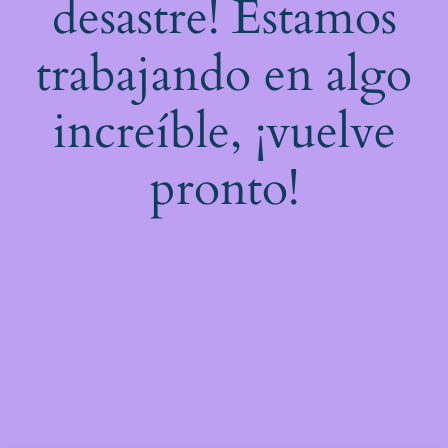
desastre! Estamos
trabajando en algo
increíble, ¡vuelve
pronto!