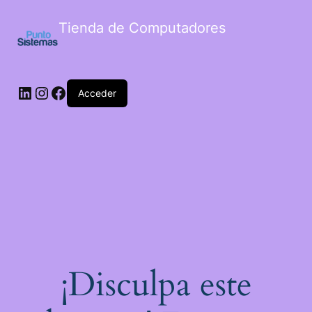
Tienda de Computadores
Acceder
¡Disculpa este